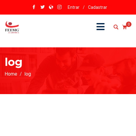
Entrar
/
Cadastrar
0
log
Home
log