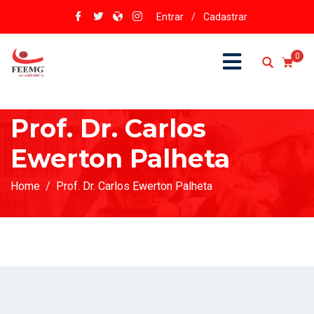
Entrar
/
Cadastrar
0
Prof. Dr. Carlos
Ewerton Palheta
Home
Prof. Dr. Carlos Ewerton Palheta