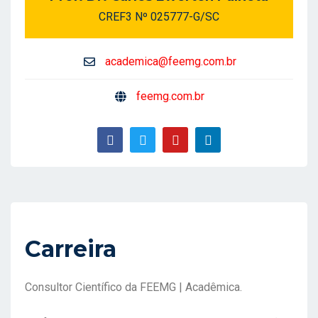
CREF3 Nº 025777-G/SC
academica@feemg.com.br
feemg.com.br
Carreira
Consultor Científico da FEEMG | Acadêmica.