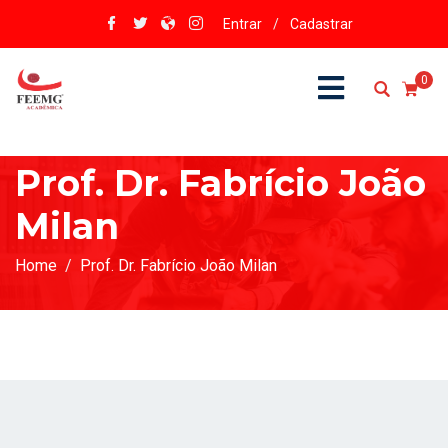
Entrar
/
Cadastrar
0
Prof. Dr. Fabrício João
Milan
Home
Prof. Dr. Fabrício João Milan