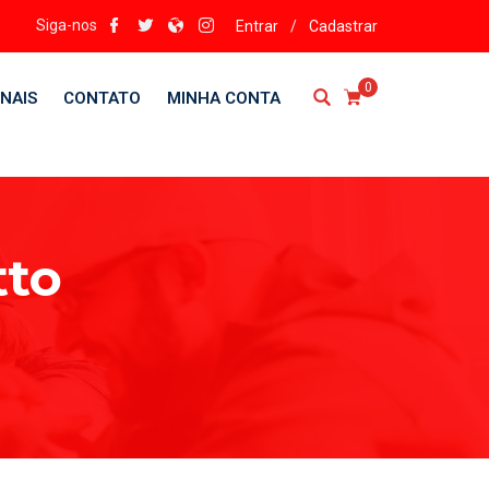
Siga-nos
Entrar
/
Cadastrar
0
NAIS
CONTATO
MINHA CONTA
tto