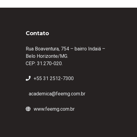
Contato
Rua Boaventura, 754 – bairro Indaiá –
Belo Horizonte/MG.
CEP: 31.270-020.
+55 31 2512-7300
academica@feemg.com.br
www.feemg.com.br