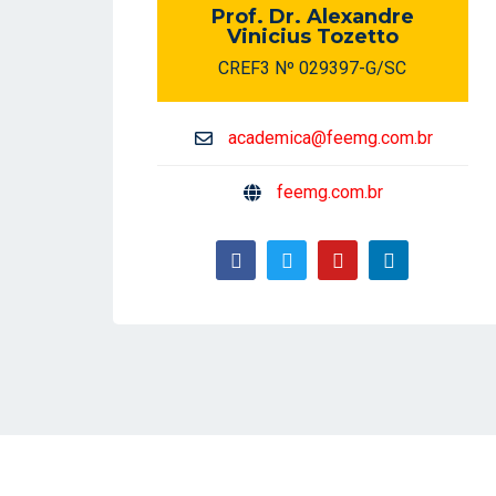
Prof. Dr. Alexandre
Vinicius Tozetto
CREF3 Nº 029397-G/SC
academica@feemg.com.br
feemg.com.br