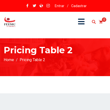
Entrar
/
Cadastrar
0
Pricing Table 2
Home
Pricing Table 2