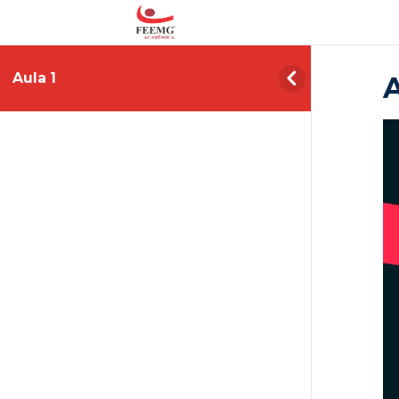
Aula 1
A
To
de
ví