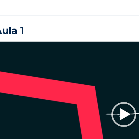
ula 1
cador
deo