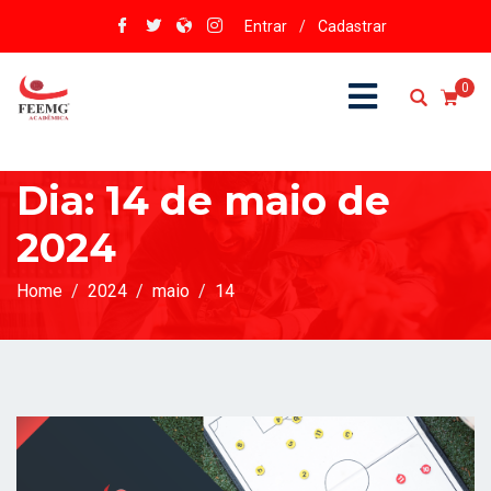
Entrar
/
Cadastrar
0
Dia:
14 de maio de
2024
Home
2024
maio
14