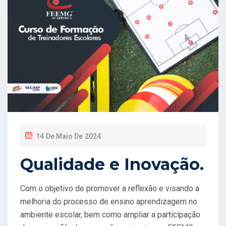
P
14 De Maio De 2024
O
Qualidade e Inovação.
S
T
Com o objetivo de promover a reflexão e visando a
E
melhoria do processo de ensino aprendizagem no
D
ambiente escolar, bem como ampliar a participação
O